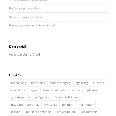
Téli betegségek megelőzése
Mire jó a vörös fényterápia?
Tényleg nem lehet este 6 óra után enni?
Kategóriák
Ananda Zen&Vital
Címkék
biohacking
bőrápolás
cukorbetegség
egészség
ekcéma
emésztés
fogyás
funkcionális laborelemzés
fájdalom
gluténmentes
gyógyulás
helyes táplálkozás
hisztamin tolerancia
holisztika
hormon
hormonok
inzulin
inzulinrezisztencia
kenyér nélkül
koronavírus