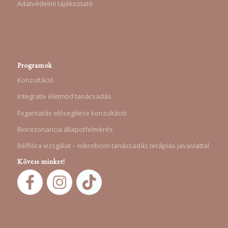
Adatvédelmi tájékoztató
Programok
Konzultáció
Integratív életmód tanácsadás
Fogantatás elősegítése konzultáció
Biorezonancia állapotfelmérés
Bélflóra vizsgálat – mikrobiom tanácsadás terápiás javaslattal
Kövess minket!