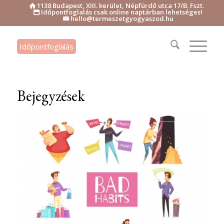
1138 Budapest, XIII. kerület, Népfürdő utca 17/B. Fszt.

Időpontfoglalás csak online naptárban lehetséges!

hello@termeszetgyogyaszod.hu

Időpontfoglalás