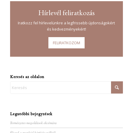
Hírlevél feliratkozás
Iratkozz fel hírlevelünkre a legfrissebb újdonságokért
és kedvezményekért!
FELIRATKOZOM
Keresés az oldalon
Legutóbbi bejegyzések
Természetes megoldások ekcémára
Élvezd a munkád hátfájás nélkül!