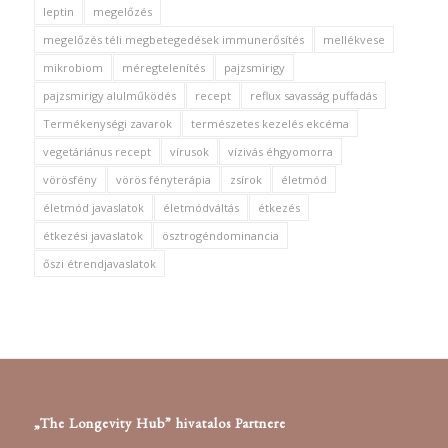
leptin
megelőzés
megelőzés téli megbetegedések immunerősítés
mellékvese
mikrobiom
méregtelenítés
pajzsmirigy
pajzsmirigy alulműködés
recept
reflux savasság puffadás
Termékenységi zavarok
természetes kezelés ekcéma
vegetáriánus recept
vírusok
vízivás éhgyomorra
vörösfény
vörös fényterápia
zsírok
életmód
életmód javaslatok
életmódváltás
étkezés
étkezési javaslatok
ösztrogéndominancia
őszi étrendjavaslatok
„The Longevity Hub” hivatalos Partnere