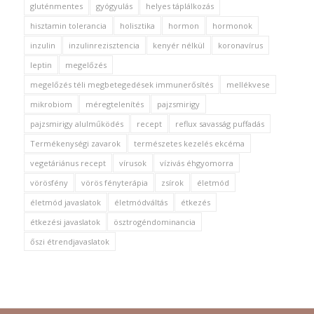
gluténmentes
gyógyulás
helyes táplálkozás
hisztamin tolerancia
holisztika
hormon
hormonok
inzulin
inzulinrezisztencia
kenyér nélkül
koronavírus
leptin
megelőzés
megelőzés téli megbetegedések immunerősítés
mellékvese
mikrobiom
méregtelenítés
pajzsmirigy
pajzsmirigy alulműködés
recept
reflux savasság puffadás
Termékenységi zavarok
természetes kezelés ekcéma
vegetáriánus recept
vírusok
vízivás éhgyomorra
vörösfény
vörös fényterápia
zsírok
életmód
életmód javaslatok
életmódváltás
étkezés
étkezési javaslatok
ösztrogéndominancia
őszi étrendjavaslatok