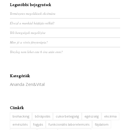
Legutóbbi bejegyzések
Természetes megoldások ekcémára
Élvezd a munkád hátfájás nélkül!
Téli betegségek megelőzése
Mire jó a vörös fényterápia?
Tényleg nem lehet este 6 óra után enni?
Kategóriák
Ananda Zen&Vital
Címkék
biohacking
bőrápolás
cukorbetegség
egészség
ekcéma
emésztés
fogyás
funkcionális laborelemzés
fájdalom