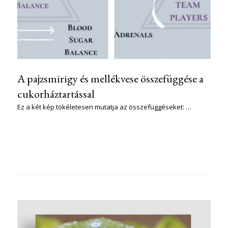
A pajzsmirigy és mellékvese összefüggése a
cukorháztartással
Ez a két kép tökéletesen mutatja az összefüggéseket: …