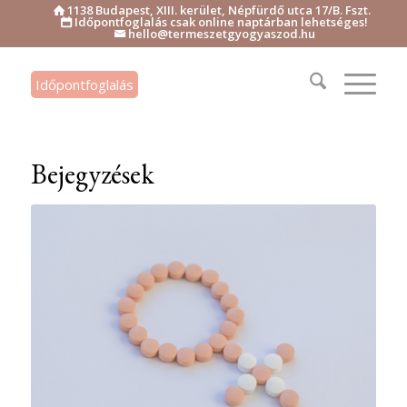
1138 Budapest, XIII. kerület, Népfürdő utca 17/B. Fszt.

Időpontfoglalás csak online naptárban lehetséges!

hello@termeszetgyogyaszod.hu

Időpontfoglalás