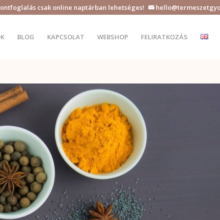
ontfoglalás csak online naptárban lehetséges!
hello@termeszetgy

K
BLOG
KAPCSOLAT
WEBSHOP
FELIRATKOZÁS