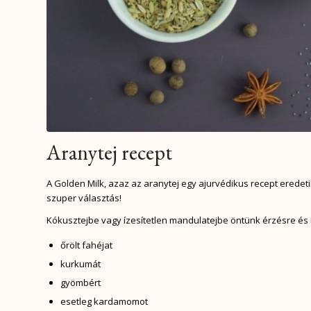
Aranytej recept
A Golden Milk, azaz az aranytej egy ajurvédikus recept eredeti
szuper választás!
Kókusztejbe vagy ízesítetlen mandulatejbe öntünk érzésre és í
őrölt fahéjat
kurkumát
gyömbért
esetleg kardamomot