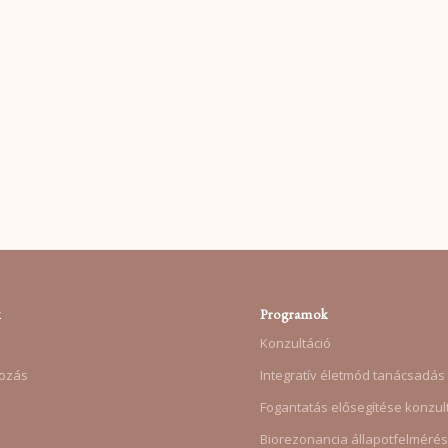
k
Programok
Konzultáció
ozás
Integratív életmód tanácsadás
Fogantatás elősegítése konzul
Biorezonancia állapotfelméré