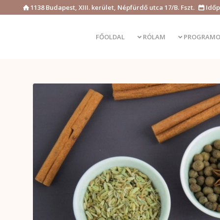
1138 Budapest, XIII. kerület, Népfürdő utca 17/B. Fszt.
Időp


FŐOLDAL
RÓLAM
PROGRAMO

