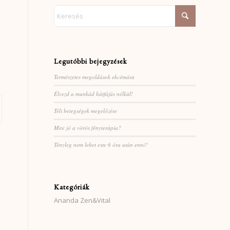
Legutóbbi bejegyzések
Természetes megoldások ekcémára
Élvezd a munkád hátfájás nélkül!
Téli betegségek megelőzése
Mire jó a vörös fényterápia?
Tényleg nem lehet este 6 óra után enni?
Kategóriák
Ananda Zen&Vital