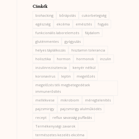
Címkék
biohacking
bőrápolás
cukorbetegség
egészség
ekcéma
emésztés
fogyás
funkcionális laborelemzés
fájdalom
gluténmentes
gyógyulás
helyes táplálkozás
hisztamin tolerancia
holisztika
hormon
hormonok
inzulin
inzulinrezisztencia
kenyér nélkül
koronavírus
leptin
megelőzés
megelőzés téli megbetegedések
immunerősítés
mellékvese
mikrobiom
méregtelenítés
pajzsmirigy
pajzsmirigy alulműködés
recept
reflux savasság puffadás
Termékenységi zavarok
természetes kezelés ekcéma