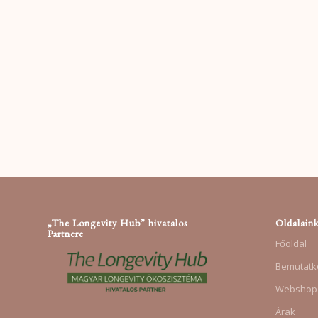
„The Longevity Hub” hivatalos
Oldalain
Partnere
Főoldal
Bemutatk
Webshop
Árak