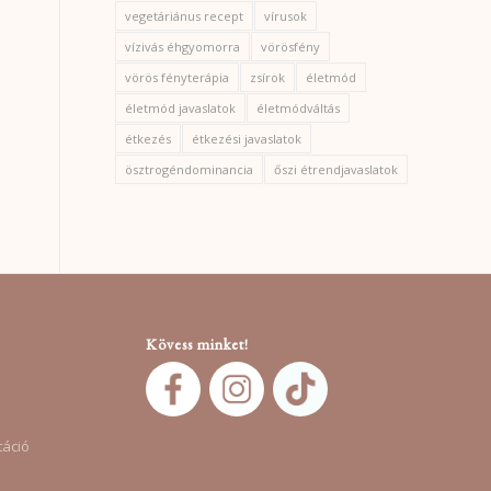
vegetáriánus recept
vírusok
vízivás éhgyomorra
vörösfény
vörös fényterápia
zsírok
életmód
életmód javaslatok
életmódváltás
étkezés
étkezési javaslatok
ösztrogéndominancia
őszi étrendjavaslatok
Kövess minket!
táció
s