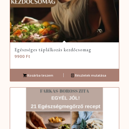
Egészséges táplálkozás kezdőcsomag
9900
Ft
Kosárba teszem
Részletek mutatása