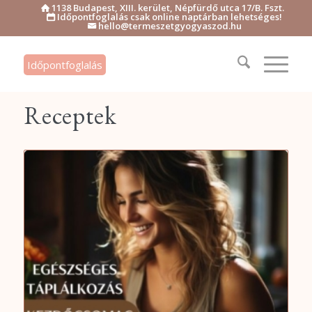
1138 Budapest, XIII. kerület, Népfürdő utca 17/B. Fszt.

Időpontfoglalás csak online naptárban lehetséges!

hello@termeszetgyogyaszod.hu

Időpontfoglalás
Receptek