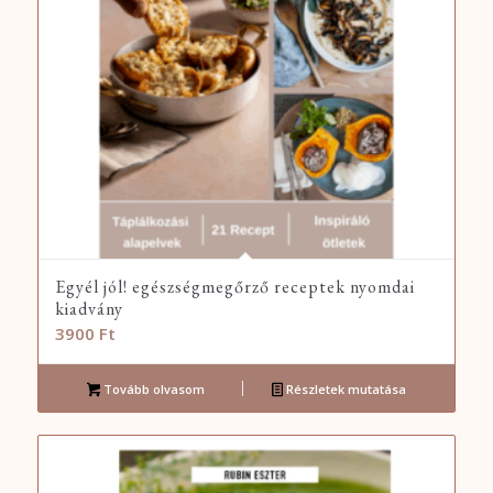
Egyél jól! egészségmegőrző receptek nyomdai
kiadvány
3900
Ft
Tovább olvasom
Részletek mutatása